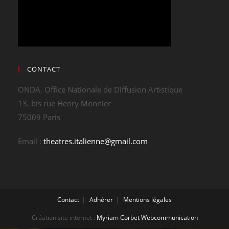
CONTACT
ONDA, Office Nationale de Diffusion Artistique
13, bis rue Henry Monnier
75009 Paris
Email :
theatres.italienne@gmail.com
Contact
Adhérer
Mentions légales
Création site internet :
Myriam Corbet Webcommunication